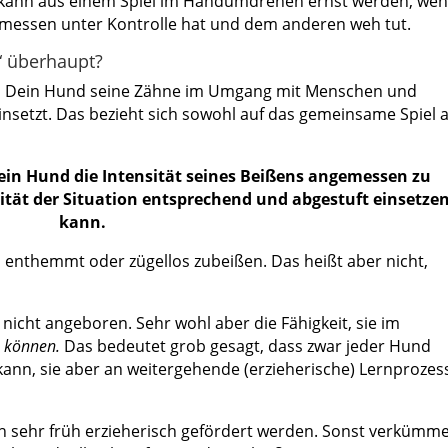
kann aus einem Spiel im Handumdrehen ernst werden, we
gemessen unter Kontrolle hat und dem anderen weh tut.
 überhaupt?
s Dein Hund seine Zähne im Umgang mit Menschen und
setzt. Das bezieht sich sowohl auf das gemeinsame Spiel a
in Hund die Intensität seines Beißens angemessen zu
sität der Situation entsprechend und abgestuft einsetze
kann.
t, enthemmt oder zügellos zubeißen. Das heißt aber nicht,
icht angeboren. Sehr wohl aber die Fähigkeit, sie im
u können.
Das bedeutet grob gesagt, dass zwar jeder Hund
ann, sie aber an weitergehende (erzieherische) Lernprozes
h sehr früh erzieherisch gefördert werden. Sonst verkümme