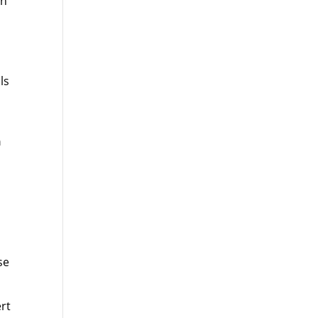
nn
ls
n
se
rt