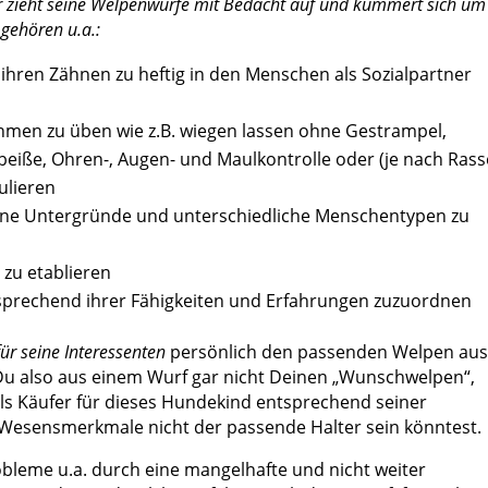
er zieht seine Welpenwürfe mit Bedacht auf und kümmert sich um
 gehören u.a.:
 ihren Zähnen zu heftig in den Menschen als Sozialpartner
en zu üben wie z.B. wiegen lassen ohne Gestrampel,
eiße, Ohren-, Augen- und Maulkontrolle oder (je nach Rass
ulieren
ene Untergründe und unterschiedliche Menschentypen zu
 zu etablieren
prechend ihrer Fähigkeiten und Erfahrungen zuzuordnen
für seine Interessenten
persönlich den passenden Welpen aus
Du also aus einem Wurf gar nicht Deinen „Wunschwelpen“,
ls Käufer für dieses Hundekind entsprechend seiner
Wesensmerkmale nicht der passende Halter sein könntest.
obleme u.a. durch eine mangelhafte und nicht weiter