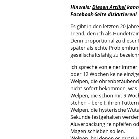
Hinweis:
Diesen Artikel
kanns
Facebook-Seite diskutieren!
Es gibt in den letzten 20 Jah
Trend, den ich als Hundetrai
Denn proportional zu dieser 
später als echte Problemhund
gesellschaftsfähig zu bezeich
Ich spreche von einer immer
oder 12 Wochen keine einzige
Welpen, die ohrenbetäubend s
nicht sofort bekommen, was s
Welpen, die schon mit 9 Woc
stehen – bereit, ihren Futtern
Welpen, die hysterische Wut
Sekunde festgehalten werden 
Aluverpackung reinpfeifen ode
Magen schieben sollen.
Welpen, bei denen es quasi u