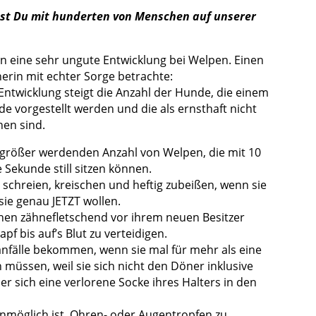
t Du mit hunderten von Menschen auf unserer
ren eine sehr ungute Entwicklung bei Welpen. Einen
nerin mit echter Sorge betrachte:
Entwicklung steigt die Anzahl der Hunde, die einem
e vorgestellt werden und die als ernsthaft nicht
nen sind.
 größer werdenden Anzahl von Welpen, die mit 10
 Sekunde still sitzen können.
chreien, kreischen und heftig zubeißen, wenn sie
ie genau JETZT wollen.
hen zähnefletschend vor ihrem neuen Besitzer
apf bis auf’s Blut zu verteidigen.
anfälle bekommen, wenn sie mal für mehr als eine
müssen, weil sie sich nicht den Döner inklusive
r sich eine verlorene Socke ihres Halters in den
nmöglich ist, Ohren- oder Augentropfen zu