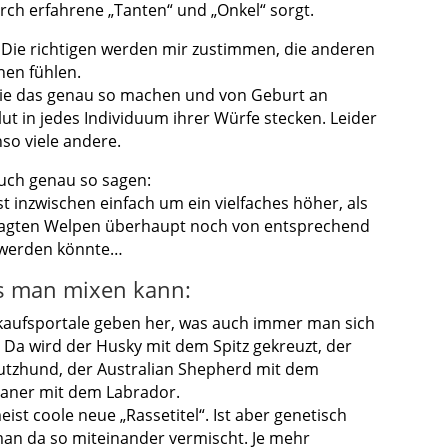
rch erfahrene „Tanten“ und „Onkel“ sorgt.
. Die richtigen werden mir zustimmen, die anderen
hen fühlen.
 die das genau so machen und von Geburt an
blut in jedes Individuum ihrer Würfe stecken. Leider
so viele andere.
uch genau so sagen:
t inzwischen einfach um ein vielfaches höher, als
fragten Welpen überhaupt noch von entsprechend
“ werden könnte…
as man mixen kann:
rkaufsportale geben her, was auch immer man sich
. Da wird der Husky mit dem Spitz gekreuzt, der
tzhund, der Australian Shepherd mit dem
aner mit dem Labrador.
ist coole neue „Rassetitel“. Ist aber genetisch
man da so miteinander vermischt. Je mehr