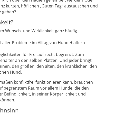
rklich über den Haufen gerempelt werden? Oder
 ganz kurzen, höflichen „Guten Tag“ austauschen und
e gehen?
keit?
dem Wunsch und Wirklichkeit ganz häufig
 aller Probleme im Alltag von Hundehaltern
glichkeiten für Freilauf recht begrenzt. Zum
ndehalter an den selben Plätzen. Und jeder bringt
einen, den großen, den alten, den kränklichen, den
schen Hund.
aßen konfliktfrei funktionieren kann, brauchen
auf begrenztem Raum vor allem Hunde, die den
 Befindlichkeit, in seiner Körperlichkeit und
können.
ahnsinn