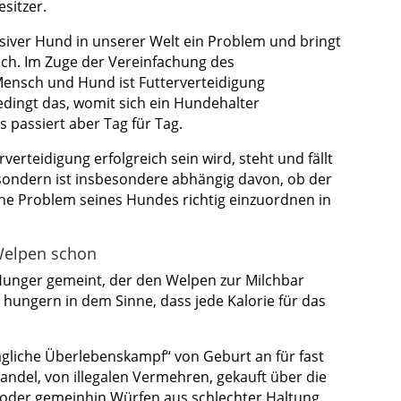
sitzer.
ssiver Hund in unserer Welt ein Problem und bringt
ich. Im Zuge der Vereinfachung des
nsch und Hund ist Futterverteidigung
ingt das, womit sich ein Hundehalter
 passiert aber Tag für Tag.
verteidigung erfolgreich sein wird, steht und fällt
 sondern ist insbesondere abhängig davon, ob der
he Problem seines Hundes richtig einzuordnen in
Welpen schon
 Hunger gemeint, der den Welpen zur Milchbar
 hungern in dem Sinne, dass jede Kalorie für das
tägliche Überlebenskampf“ von Geburt an für fast
ndel, von illegalen Vermehren, gekauft über die
 oder gemeinhin Würfen aus schlechter Haltung.