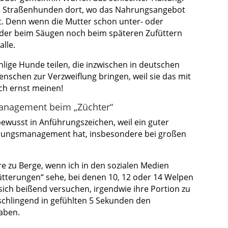
n Straßenhunden dort, wo das Nahrungsangebot
t. Denn wenn die Mutter schon unter- oder
weder beim Säugen noch beim späteren Zufüttern
alle.
hlige Hunde teilen, die inzwischen in deutschen
nschen zur Verzweiflung bringen, weil sie das mit
ch ernst meinen!
management beim „Züchter“
bewusst in Anführungszeichen, weil ein guter
terungsmanagement hat, insbesondere bei großen
re zu Berge, wenn ich in den sozialen Medien
ütterungen“ sehe, bei denen 10, 12 oder 14 Welpen
ich beißend versuchen, irgendwie ihre Portion zu
 schlingend in gefühlten 5 Sekunden den
aben.