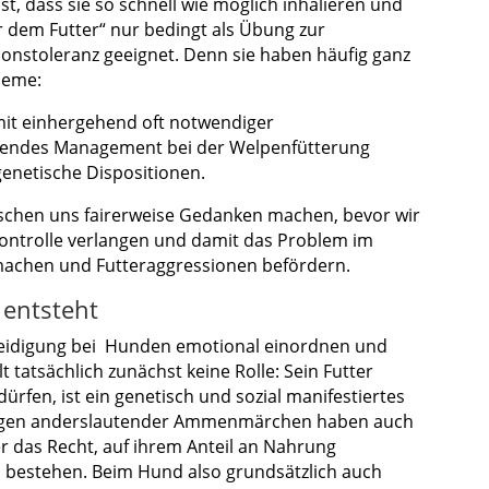
st, dass sie so schnell wie möglich inhalieren und
or dem Futter“ nur bedingt als Übung zur
ionstoleranz geeignet. Denn sie haben häufig ganz
leme:
it einhergehend oft notwendiger
hlendes Management bei der Welpenfütterung
enetische Dispositionen.
schen uns fairerweise Gedanken machen, bevor wir
ntrolle verlangen und damit das Problem im
 machen und Futteraggressionen befördern.
 entsteht
teidigung bei Hunden emotional einordnen und
tatsächlich zunächst keine Rolle: Sein Futter
ürfen, ist ein genetisch und sozial manifestiertes
gegen anderslautender Ammenmärchen haben auch
r das Recht, auf ihrem Anteil an Nahrung
bestehen. Beim Hund also grundsätzlich auch